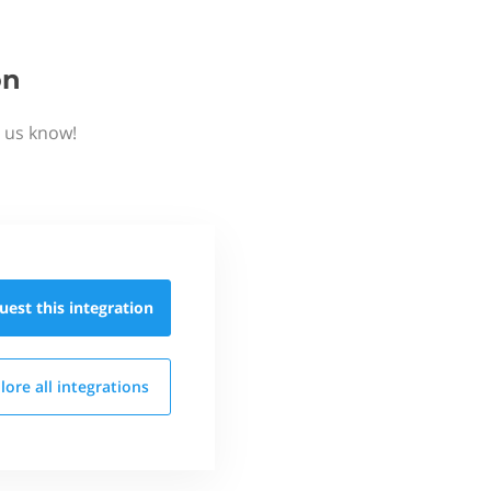
on
t us know!
uest this
integration
lore all
integrations