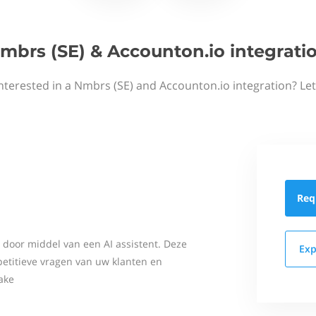
mbrs (SE) & Accounton.io integrati
nterested in a Nmbrs (SE) and Accounton.io integration? Le
Req
door middel van een AI assistent. Deze
Exp
etitieve vragen van uw klanten en
ake