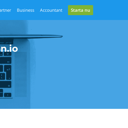
Starta nu
artner
Business
Accountant
n.io