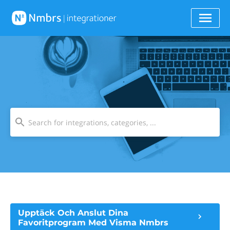
Upptäck Och Anslut Dina
Favoritprogram Med Visma Nmbrs