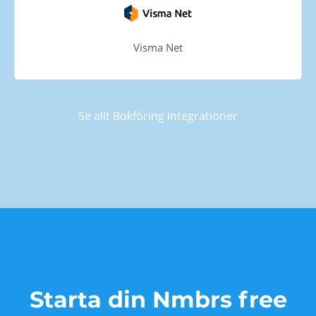
Visma Net
Se allt Bokföring integrationer
Starta din Nmbrs free