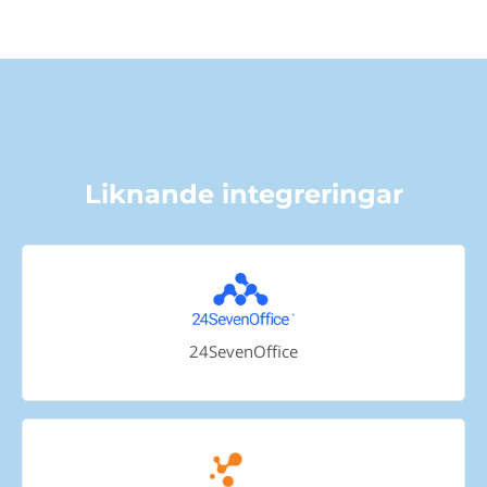
Liknande integreringar
24SevenOffice