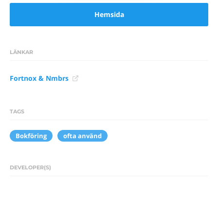
Hemsida
LÄNKAR
Fortnox & Nmbrs
TAGS
Bokföring
ofta använd
DEVELOPER(S)