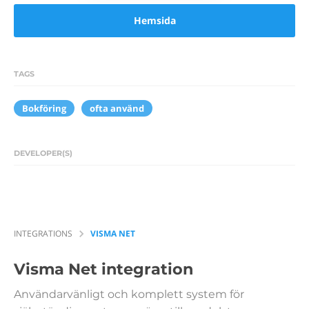
Hemsida
TAGS
Bokföring
ofta använd
DEVELOPER(S)
INTEGRATIONS
VISMA NET
Visma Net
integration
Användarvänligt och komplett system för