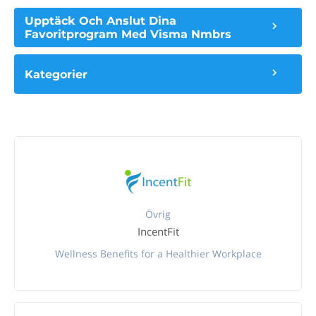
Upptäck Och Anslut Dina
Favoritprogram Med Visma Nmbrs
Kategorier
Övrig
IncentFit
Wellness Benefits for a Healthier Workplace